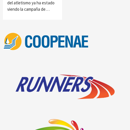
del atletismo ya ha estado
viendo la campaña de…